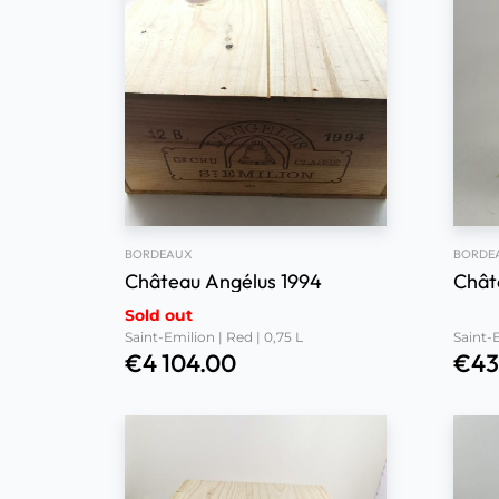
BORDEAUX
BORDE
Château Angélus 1994
Chât
Sold out
Saint-Emilion | Red | 0,75 L
Saint-E
€
4 104.00
€
43