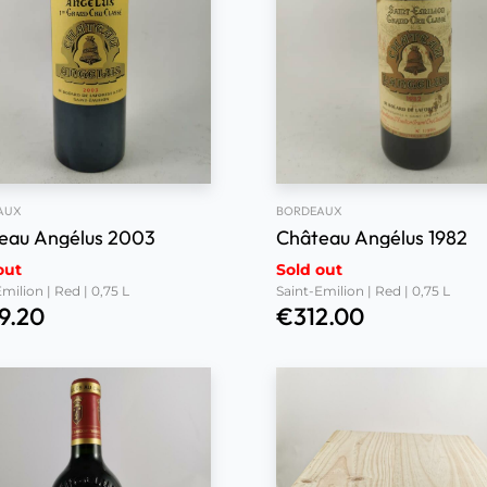
AUX
BORDEAUX
eau Angélus 2003
Château Angélus 1982
out
Sold out
milion | Red | 0,75 L
Saint-Emilion | Red | 0,75 L
9.20
€
312.00