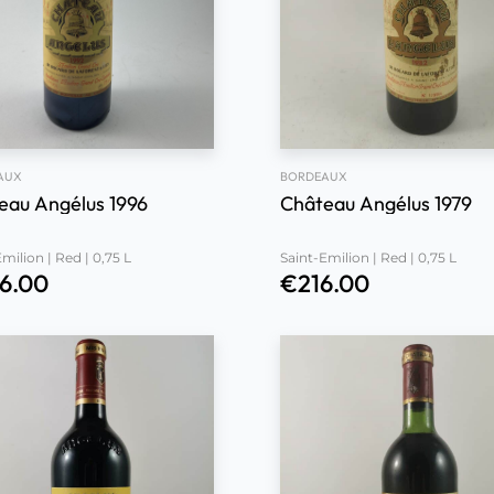
AUX
BORDEAUX
eau Angélus 1996
Château Angélus 1979
milion | Red | 0,75 L
Saint-Emilion | Red | 0,75 L
6.00
€
216.00