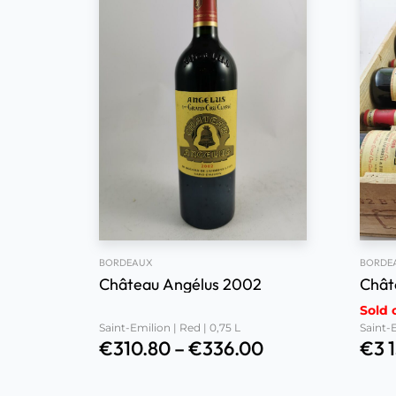
BORDEAUX
BORDE
Château Angélus 2002
Chât
Sold 
Saint-Emilion | Red | 0,75 L
Saint-E
€
310.80
–
€
336.00
€
3 