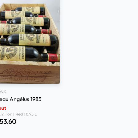
AUX
eau Angélus 1985
out
milion | Red | 0,75 L
153.60