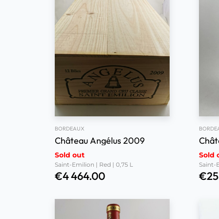
BORDEAUX
BORDE
Château Angélus 2009
Chât
Sold out
Sold 
Saint-Emilion | Red | 0,75 L
Saint-E
€
4 464.00
€
25