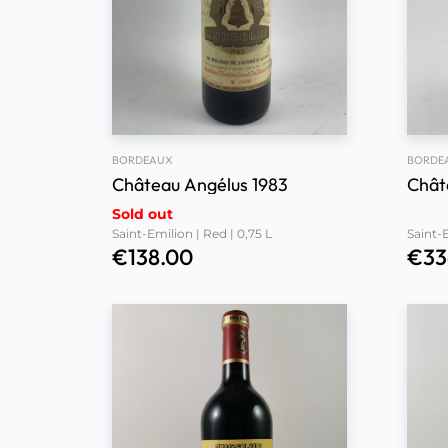
BORDEAUX
BORDE
Château Angélus 1983
Chât
Sold out
Saint-Emilion | Red | 0,75 L
Saint-E
€
138.00
€
33