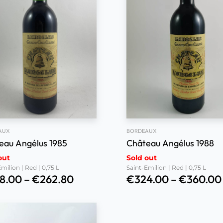
AUX
BORDEAUX
eau Angélus 1985
Château Angélus 1988
out
Sold out
milion | Red | 0,75 L
Saint-Emilion | Red | 0,75 L
8.00
–
€
262.80
€
324.00
–
€
360.00