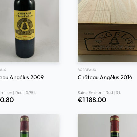
AUX
BORDEAUX
eau Angélus 2009
Château Angélus 2014
milion | Red | 0,75 L
Saint-Emilion | Red | 3 L
0.80
€
1 188.00