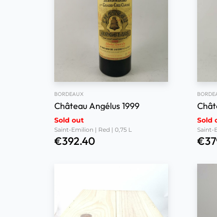
BORDEAUX
BORDE
Château Angélus 1999
Chât
Sold out
Sold 
Saint-Emilion | Red | 0,75 L
Saint-E
€
392.40
€
37