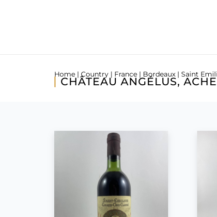
Home
|
Country
|
France
|
Bordeaux
|
Saint Emil
CHÂTEAU ANGÉLUS, ACHET