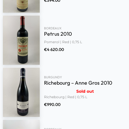
€
594.00
BORDEAUX
Petrus 2010
Pomerol | Red | 0,75 L
€
4 620.00
BURGUNDY
Richebourg – Anne Gros 2010
Sold out
Richebourg | Red | 0,75 L
€
990.00