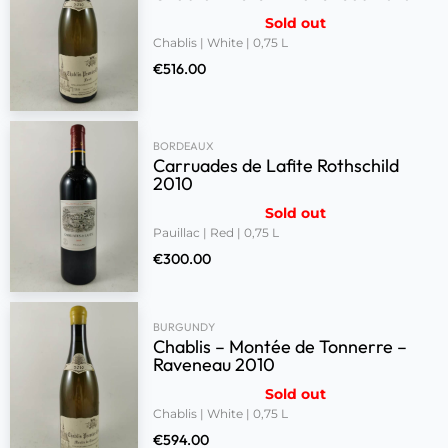
Sold out
Chablis | White | 0,75 L
€
516.00
BORDEAUX
Carruades de Lafite Rothschild
2010
Sold out
Pauillac | Red | 0,75 L
€
300.00
BURGUNDY
Chablis – Montée de Tonnerre –
Raveneau 2010
Sold out
Chablis | White | 0,75 L
€
594.00