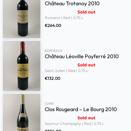
Château Trotanoy 2010
Sold out
Pomerol | Red | 0,75 L
€
264.00
BORDEAUX
Château Léoville Poyferré 2010
Sold out
Saint-Julien | Red | 0,75 L
€
132.00
LOIRE
Clos Rougeard – Le Bourg 2010
Sold out
Saumur-Champigny | Red | 0,75 L