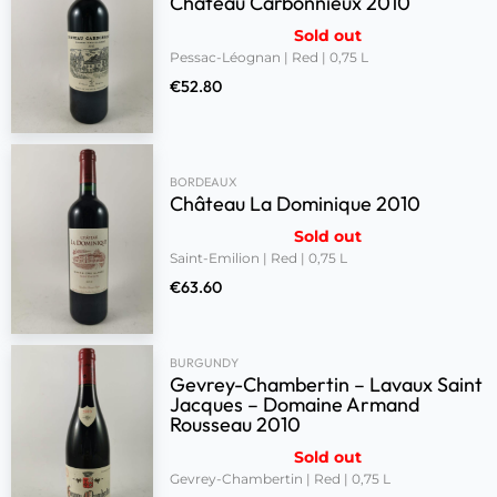
Château Carbonnieux 2010
Sold out
Pessac-Léognan | Red | 0,75 L
€
52.80
BORDEAUX
Château La Dominique 2010
Sold out
Saint-Emilion | Red | 0,75 L
€
63.60
BURGUNDY
Gevrey-Chambertin – Lavaux Saint
Jacques – Domaine Armand
Rousseau 2010
Sold out
Gevrey-Chambertin | Red | 0,75 L