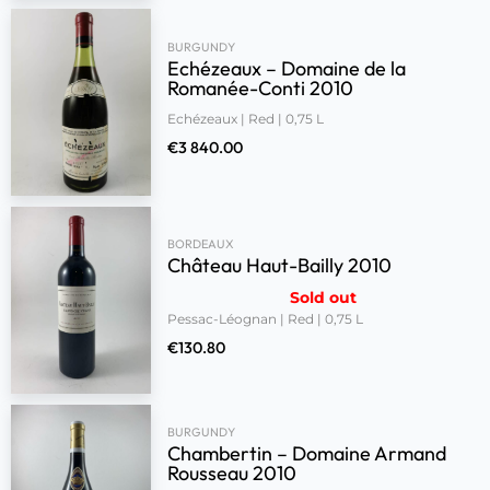
BURGUNDY
Echézeaux – Domaine de la
Romanée-Conti 2010
Echézeaux | Red | 0,75 L
€
3 840.00
BORDEAUX
Château Haut-Bailly 2010
Sold out
Pessac-Léognan | Red | 0,75 L
€
130.80
BURGUNDY
Chambertin – Domaine Armand
Rousseau 2010