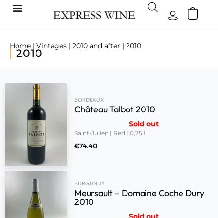
Home
|
Vintages
|
2010 and after
| 2010
2010
BORDEAUX
Château Talbot 2010
Sold out
Saint-Julien | Red | 0,75 L
€
74.40
BURGUNDY
Meursault – Domaine Coche Dury
2010
Sold out