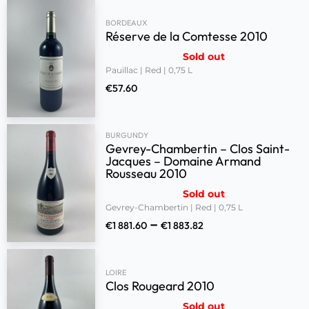
BORDEAUX
Réserve de la Comtesse 2010
Sold out
Pauillac | Red | 0,75 L
€
57.60
BURGUNDY
Gevrey-Chambertin – Clos Saint-
Jacques – Domaine Armand
Rousseau 2010
Sold out
Gevrey-Chambertin | Red | 0,75 L
–
€
1 881.60
€
1 883.82
LOIRE
Clos Rougeard 2010
Sold out