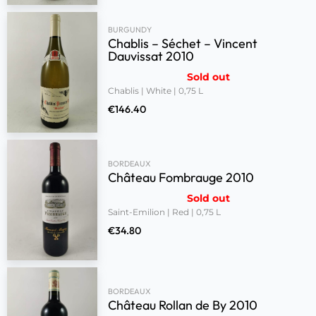
BURGUNDY
Chablis – Séchet – Vincent
Dauvissat 2010
Sold out
Chablis | White | 0,75 L
€
146.40
BORDEAUX
Château Fombrauge 2010
Sold out
Saint-Emilion | Red | 0,75 L
€
34.80
BORDEAUX
Château Rollan de By 2010