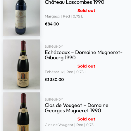
Château Lascombes 1990
Sold out
Margaux | Red | 0,75 L
€
84.00
BURGUNDY
Echézeaux – Domaine Mugneret-
Gibourg 1990
Sold out
Echézeaux | Red | 0,75 L
€
1 380.00
BURGUNDY
Clos de Vougeot – Domaine
Georges Mugneret 1990
Sold out
Clos de Vougeot | Red | 0,75 L