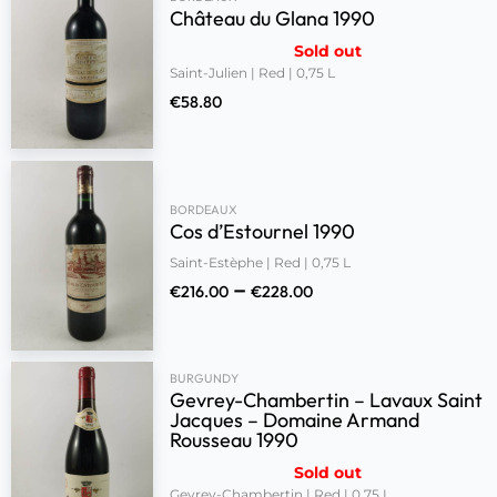
Château du Glana 1990
Sold out
Saint-Julien | Red | 0,75 L
€
58.80
BORDEAUX
Cos d’Estournel 1990
Saint-Estèphe | Red | 0,75 L
–
€
216.00
€
228.00
BURGUNDY
Gevrey-Chambertin – Lavaux Saint
Jacques – Domaine Armand
Rousseau 1990
Sold out
Gevrey-Chambertin | Red | 0,75 L