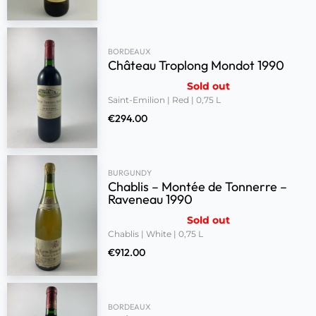
BORDEAUX
Château Troplong Mondot 1990
Sold out
Saint-Emilion | Red | 0,75 L
€
294.00
BURGUNDY
Chablis – Montée de Tonnerre –
Raveneau 1990
Sold out
Chablis | White | 0,75 L
€
912.00
BORDEAUX