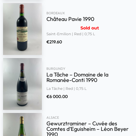
BORDEAUX
Château Pavie 1990
Sold out
Saint-Emilion | Red | 0,75 L
€
219.60
BURGUNDY
La Tâche – Domaine de la
Romanée-Conti 1990
La Tâche | Red | 0,75 L
€
6 000.00
ALSACE
Gewurztraminer – Cuvée des
Comtes d’Eguisheim – Léon Beyer
1990