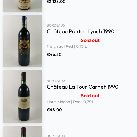
€
1 128.00
BORDEAUX
Château Pontac Lynch 1990
Sold out
Margaux | Red | 0,75 L
€
46.80
BORDEAUX
Château La Tour Carnet 1990
Sold out
Haut-Médoc | Red | 0,75 L
€
48.00
BORDEAUX