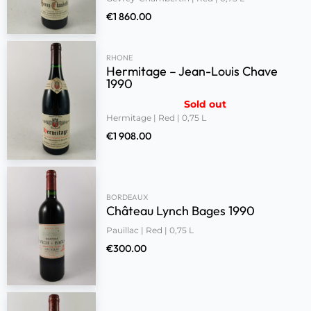
€
1 860.00
RHONE
Hermitage – Jean-Louis Chave
1990
Sold out
Hermitage | Red | 0,75 L
€
1 908.00
BORDEAUX
Château Lynch Bages 1990
Pauillac | Red | 0,75 L
€
300.00