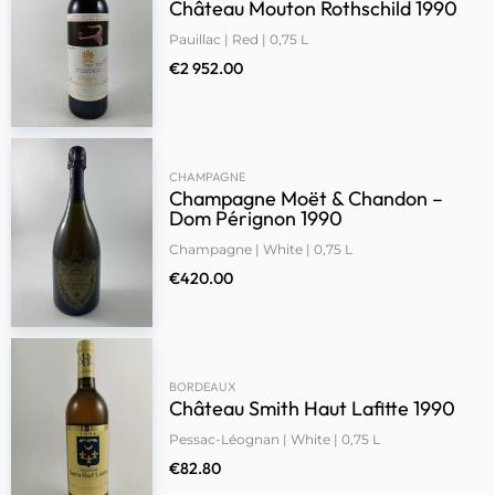
Château Mouton Rothschild 1990
Pauillac | Red | 0,75 L
€
2 952.00
CHAMPAGNE
Champagne Moët & Chandon –
Dom Pérignon 1990
Champagne | White | 0,75 L
€
420.00
BORDEAUX
Château Smith Haut Lafitte 1990
Pessac-Léognan | White | 0,75 L
€
82.80