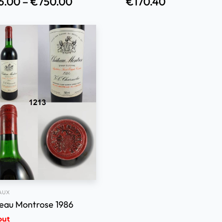
6.00
–
€
750.00
€
170.40
AUX
eau Montrose 1986
out