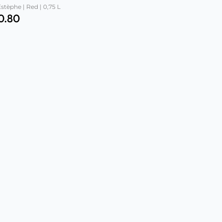
stèphe | Red | 0,75 L
0.80