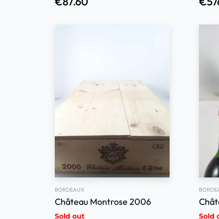
€
87.60
€
57
BORDE
BORDEAUX
Chât
Château Montrose 2006
Sold out
Sold 