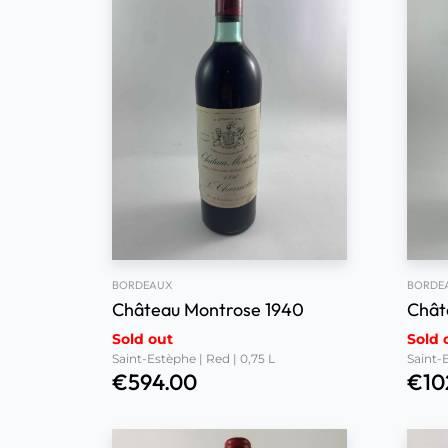
BORDEAUX
BORDE
Château Montrose 1940
Chât
Sold out
Sold 
Saint-Estèphe | Red | 0,75 L
Saint-E
€
594.00
€
10