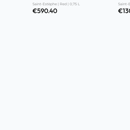
Saint-Estèphe | Red | 0,75 L
Saint-E
€
590.40
€
13