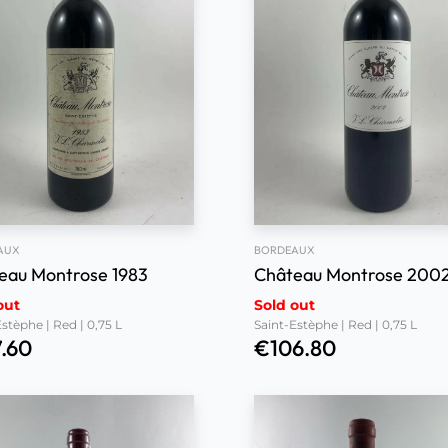
AUX
BORDEAUX
eau Montrose 1983
Château Montrose 200
out
Sold out
stèphe | Red | 0,75 L
Saint-Estèphe | Red | 0,75 L
7.60
€
106.80