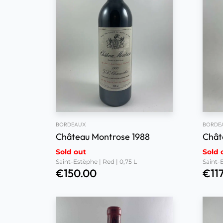
BORDEAUX
BORDE
Château Montrose 1988
Chât
Sold out
Sold 
Saint-Estèphe | Red | 0,75 L
Saint-E
€
150.00
€
11