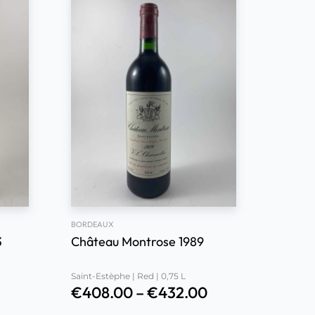
BORDEAUX
3
Château Montrose 1989
Saint-Estèphe | Red | 0,75 L
€
408.00
–
€
432.00