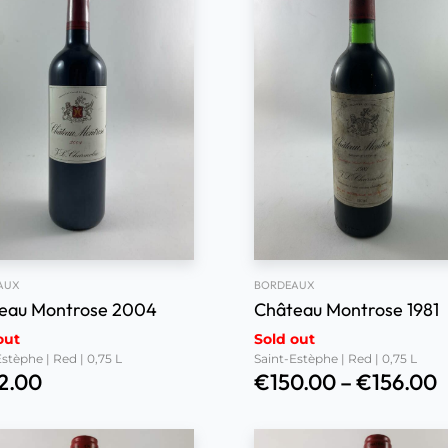
AUX
BORDEAUX
eau Montrose 2004
Château Montrose 1981
out
Sold out
stèphe | Red | 0,75 L
Saint-Estèphe | Red | 0,75 L
2.00
€
150.00
–
€
156.00