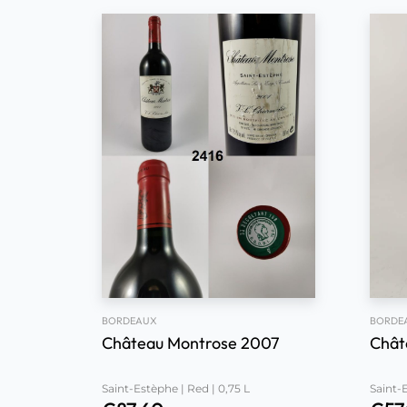
BORDEAUX
BORDE
Château Montrose 2007
Chât
Saint-Estèphe | Red | 0,75 L
Saint-E