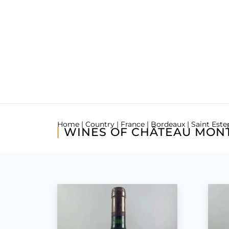
Home
|
Country
|
France
|
Bordeaux
|
Saint Este
WINES OF CHÂTEAU MON