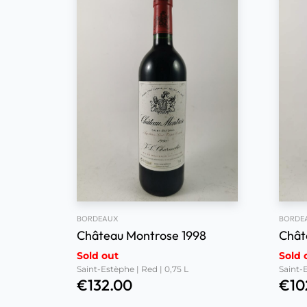
BORDEAUX
BORDE
Château Montrose 1998
Chât
Sold out
Sold 
Saint-Estèphe | Red | 0,75 L
Saint-E
€
132.00
€
10