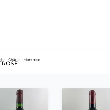
phe
| Château Montrose
TROSE