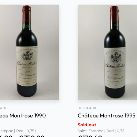
AUX
BORDEAUX
eau Montrose 1990
Château Montrose 1995
Sold out
stèphe | Red | 0,75 L
Saint-Estèphe | Red | 0,75 L