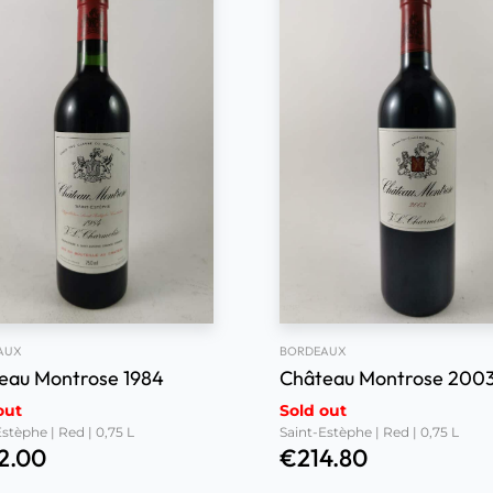
AUX
BORDEAUX
eau Montrose 1984
Château Montrose 200
out
Sold out
stèphe | Red | 0,75 L
Saint-Estèphe | Red | 0,75 L
2.00
€
214.80