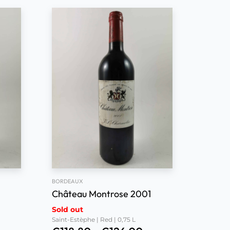
BORDEAUX
Château Montrose 2001
Sold out
Saint-Estèphe | Red | 0,75 L