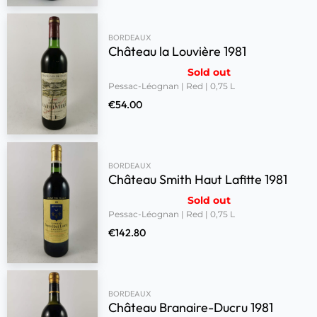
BORDEAUX
Château la Louvière 1981
Sold out
Pessac-Léognan | Red | 0,75 L
€
54.00
BORDEAUX
Château Smith Haut Lafitte 1981
Sold out
Pessac-Léognan | Red | 0,75 L
€
142.80
BORDEAUX
Château Branaire-Ducru 1981