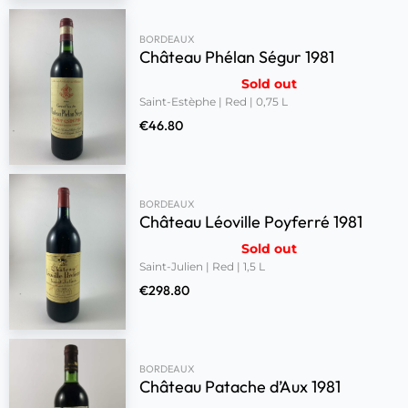
BORDEAUX
Château Phélan Ségur 1981
Sold out
Saint-Estèphe | Red | 0,75 L
€
46.80
BORDEAUX
Château Léoville Poyferré 1981
Sold out
Saint-Julien | Red | 1,5 L
€
298.80
BORDEAUX
Château Patache d’Aux 1981