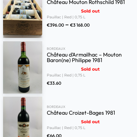
Château Mouton Rothschild 1981
Sold out
Pauillac | Red | 0,75 L
–
€
396.00
€
3 168.00
BORDEAUX
Château d’Armailhac – Mouton
Baron(ne) Philippe 1981
Sold out
Pauillac | Red | 0,75 L
€
33.60
BORDEAUX
Château Croizet-Bages 1981
Sold out
Pauillac | Red | 0,75 L
€
66.00