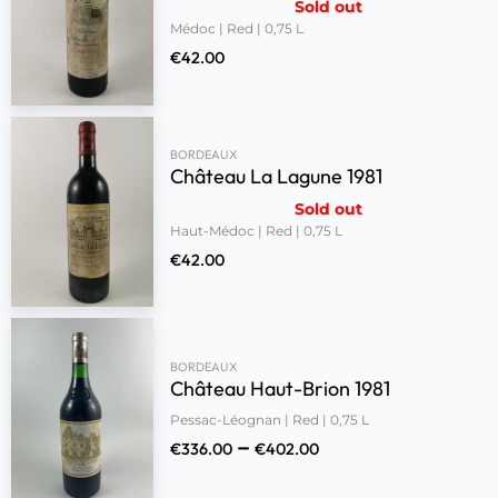
Sold out
Médoc | Red | 0,75 L
€
42.00
BORDEAUX
Château La Lagune 1981
Sold out
Haut-Médoc | Red | 0,75 L
€
42.00
BORDEAUX
Château Haut-Brion 1981
Pessac-Léognan | Red | 0,75 L
–
€
336.00
€
402.00