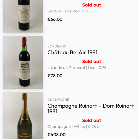
Sold out
Saint-Julien | Red | 0,75 L
€
66.00
BORDEAUX
Château Bel Air 1981
Sold out
Lalande de Pomerol | Red | 0,75 L
€
78.00
CHAMPAGNE
Champagne Ruinart – Dom Ruinart
1981
Sold out
Champagne | White | 0,75 L
€
408.00