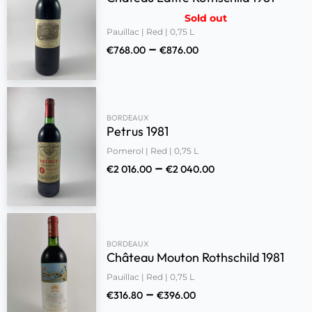
Sold out
Pauillac | Red | 0,75 L
–
€
768.00
€
876.00
BORDEAUX
Petrus 1981
Pomerol | Red | 0,75 L
–
€
2 016.00
€
2 040.00
BORDEAUX
Château Mouton Rothschild 1981
Pauillac | Red | 0,75 L
–
€
316.80
€
396.00