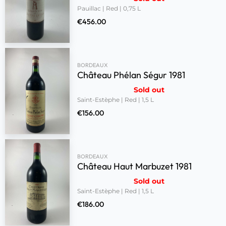
Pauillac | Red | 0,75 L
€
456.00
BORDEAUX
Château Phélan Ségur 1981
Sold out
Saint-Estèphe | Red | 1,5 L
€
156.00
BORDEAUX
Château Haut Marbuzet 1981
Sold out
Saint-Estèphe | Red | 1,5 L
€
186.00