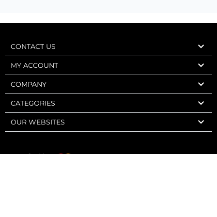
CONTACT US
MY ACCOUNT
COMPANY
CATEGORIES
OUR WEBSITES
Express Wine 2006-2026 – Charly Web Design – All rights reserved.
Sale strictly forbidden to minors. Alcohol abuse is dangerous for your
health. To be consumed in moderation.