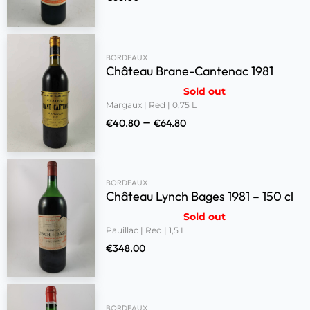
BORDEAUX
Château Brane-Cantenac 1981
Sold out
Margaux | Red | 0,75 L
–
€
40.80
€
64.80
BORDEAUX
Château Lynch Bages 1981 – 150 cl
Sold out
Pauillac | Red | 1,5 L
€
348.00
BORDEAUX