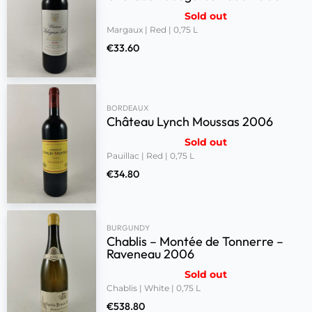
Sold out
Margaux | Red | 0,75 L
€
33.60
BORDEAUX
Château Lynch Moussas 2006
Sold out
Pauillac | Red | 0,75 L
€
34.80
BURGUNDY
Chablis – Montée de Tonnerre –
Raveneau 2006
Sold out
Chablis | White | 0,75 L
€
538.80