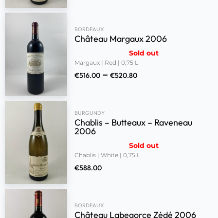
BORDEAUX
Château Margaux 2006
Sold out
Margaux | Red | 0,75 L
–
€
516.00
€
520.80
BURGUNDY
Chablis – Butteaux – Raveneau
2006
Sold out
Chablis | White | 0,75 L
€
588.00
BORDEAUX
Château Labegorce Zédé 2006