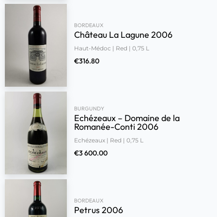
BORDEAUX
Château La Lagune 2006
Haut-Médoc | Red | 0,75 L
€
316.80
BURGUNDY
Echézeaux – Domaine de la
Romanée-Conti 2006
Echézeaux | Red | 0,75 L
€
3 600.00
BORDEAUX
Petrus 2006