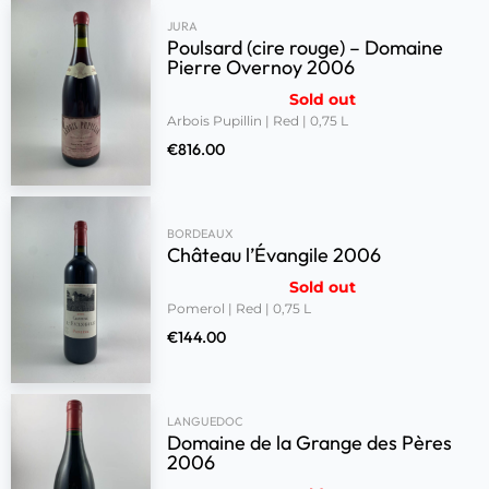
JURA
Poulsard (cire rouge) – Domaine
Pierre Overnoy 2006
Sold out
Arbois Pupillin | Red | 0,75 L
€
816.00
BORDEAUX
Château l’Évangile 2006
Sold out
Pomerol | Red | 0,75 L
€
144.00
LANGUEDOC
Domaine de la Grange des Pères
2006