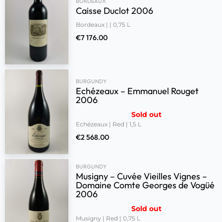
BORDEAUX
Caisse Duclot 2006
Bordeaux | | 0,75 L
€
7 176.00
BURGUNDY
Echézeaux – Emmanuel Rouget
2006
Sold out
Echézeaux | Red | 1,5 L
€
2 568.00
BURGUNDY
Musigny – Cuvée Vieilles Vignes –
Domaine Comte Georges de Vogüé
2006
Sold out
Musigny | Red | 0,75 L