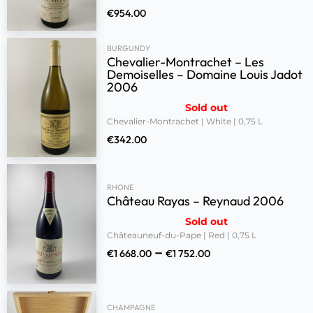
€
954.00
BURGUNDY
Chevalier-Montrachet – Les
Demoiselles – Domaine Louis Jadot
2006
Sold out
Chevalier-Montrachet | White | 0,75 L
€
342.00
RHONE
Château Rayas – Reynaud 2006
Sold out
Châteauneuf-du-Pape | Red | 0,75 L
–
€
1 668.00
€
1 752.00
CHAMPAGNE