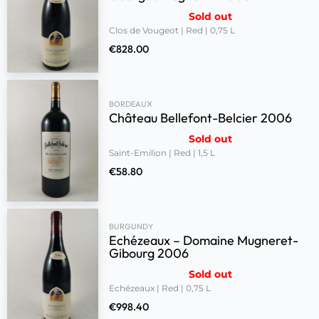
Sold out
Clos de Vougeot | Red | 0,75 L
€
828.00
BORDEAUX
Château Bellefont-Belcier 2006
Sold out
Saint-Emilion | Red | 1,5 L
€
58.80
BURGUNDY
Echézeaux – Domaine Mugneret-
Gibourg 2006
Sold out
Echézeaux | Red | 0,75 L
€
998.40