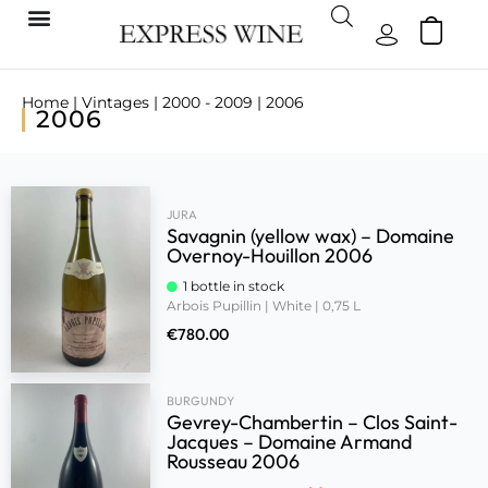
Home
|
Vintages
|
2000 - 2009
| 2006
2006
JURA
Savagnin (yellow wax) – Domaine
Overnoy-Houillon 2006
1 bottle in stock
Arbois Pupillin | White | 0,75 L
€
780.00
BURGUNDY
Gevrey-Chambertin – Clos Saint-
Jacques – Domaine Armand
Rousseau 2006