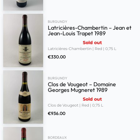
BURGUNDY
Latricières-Chambertin – Jean et
Jean-Louis Trapet 1989
Sold out
Latricières-Chambertin | Red | 0,75 L
€
330.00
BURGUNDY
Clos de Vougeot – Domaine
Georges Mugneret 1989
Sold out
Clos de Vougeot | Red | 0,75 L
€
936.00
BORDEAUX