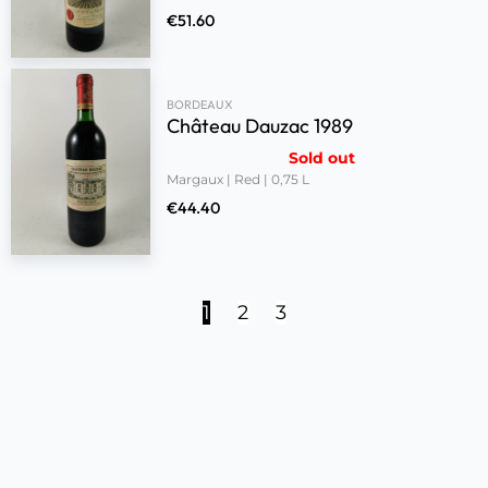
€
51.60
BORDEAUX
Château Dauzac 1989
Sold out
Margaux | Red | 0,75 L
€
44.40
1
2
3