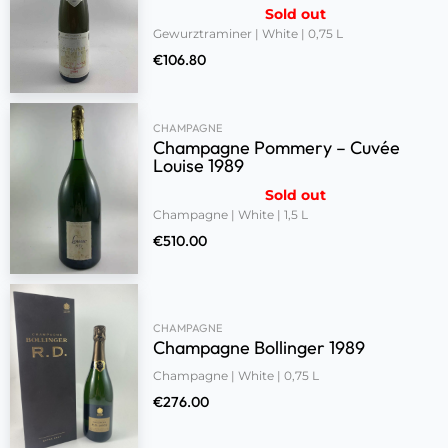
Sold out
Gewurztraminer | White | 0,75 L
€
106.80
CHAMPAGNE
Champagne Pommery – Cuvée
Louise 1989
Sold out
Champagne | White | 1,5 L
€
510.00
CHAMPAGNE
Champagne Bollinger 1989
Champagne | White | 0,75 L
€
276.00