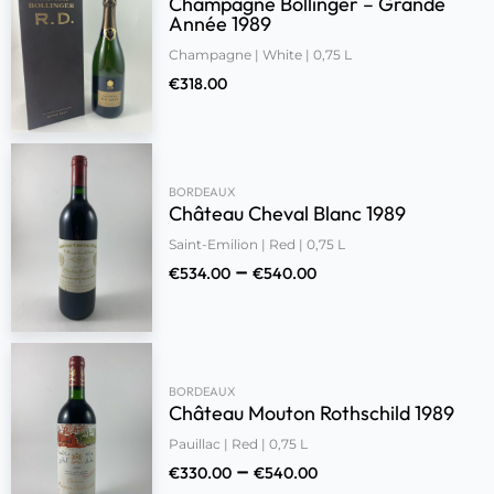
Champagne Bollinger – Grande
Année 1989
Champagne | White | 0,75 L
€
318.00
BORDEAUX
Château Cheval Blanc 1989
Saint-Emilion | Red | 0,75 L
–
€
534.00
€
540.00
BORDEAUX
Château Mouton Rothschild 1989
Pauillac | Red | 0,75 L
–
€
330.00
€
540.00