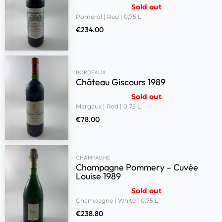
Sold out
Pomerol | Red | 0,75 L
€
234.00
BORDEAUX
Château Giscours 1989
Sold out
Margaux | Red | 0,75 L
€
78.00
CHAMPAGNE
Champagne Pommery – Cuvée
Louise 1989
Sold out
Champagne | White | 0,75 L
€
238.80