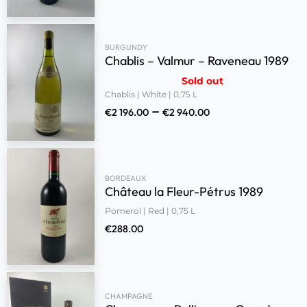
BURGUNDY
Chablis – Valmur – Raveneau 1989
Sold out
Chablis | White | 0,75 L
–
€
2 196.00
€
2 940.00
BORDEAUX
Château la Fleur-Pétrus 1989
Pomerol | Red | 0,75 L
€
288.00
CHAMPAGNE