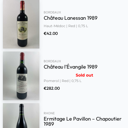
BORDEAUX
Château Lanessan 1989
Haut-Médoc | Red | 0,75 L
€
42.00
BORDEAUX
Château l’Évangile 1989
Sold out
Pomerol | Red | 0,75 L
€
282.00
RHONE
Ermitage Le Pavillon – Chapoutier
1989