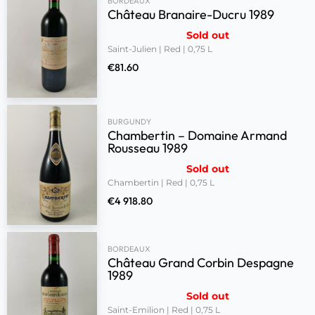
BORDEAUX
Château Branaire-Ducru 1989
Sold out
Saint-Julien | Red | 0,75 L
€
81.60
BURGUNDY
Chambertin – Domaine Armand
Rousseau 1989
Sold out
Chambertin | Red | 0,75 L
€
4 918.80
BORDEAUX
Château Grand Corbin Despagne
1989
Sold out
Saint-Emilion | Red | 0,75 L