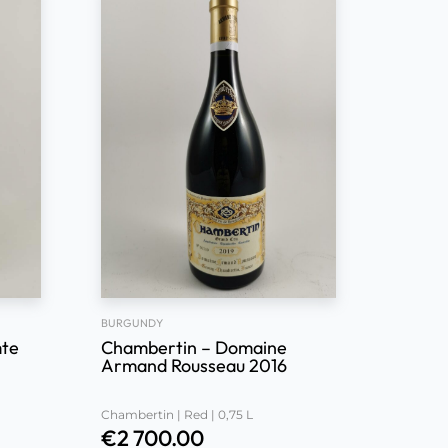
BURGUNDY
mte
Chambertin – Domaine
Armand Rousseau 2016
Chambertin | Red | 0,75 L
€
2 700.00