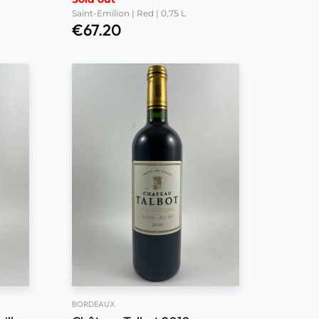
Saint-Emilion | Red | 0,75 L
€
67.20
BORDEAUX