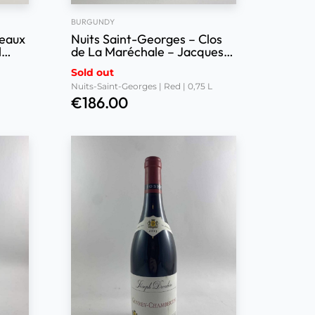
BURGUNDY
eaux
Nuits Saint-Georges – Clos
l
de La Maréchale – Jacques-
Frédéric Mugnier 2015
Sold out
Nuits-Saint-Georges | Red | 0,75 L
€
186.00