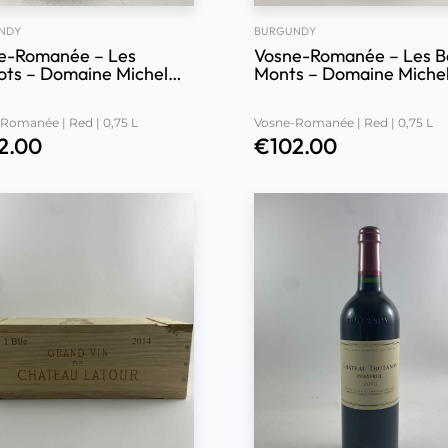
NDY
BURGUNDY
e-Romanée – Les
Vosne-Romanée – Les B
ots – Domaine Michel
Monts – Domaine Miche
lat 2019
Noëllat 2019
Romanée | Red | 0,75 L
Vosne-Romanée | Red | 0,75 L
2.00
€
102.00