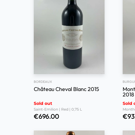
BORDEAUX
BURGU
Château Cheval Blanc 2015
Mont
2018
Sold out
Sold 
Saint-Emilion | Red | 0,75 L
Monthél
€
696.00
€
93