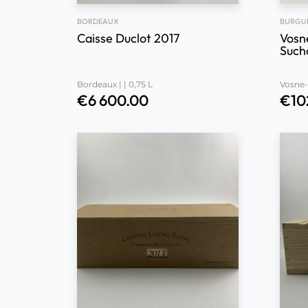
BORDEAUX
BURGU
Caisse Duclot 2017
Vosn
Such
Noël
Bordeaux | | 0,75 L
Vosne-
€
6 600.00
€
10