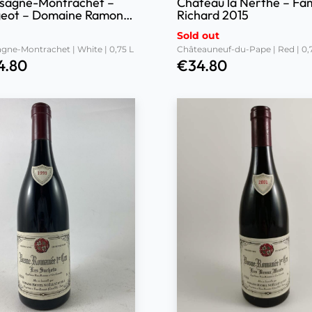
sagne-Montrachet –
Château la Nerthe – Fam
eot – Domaine Ramonet
Richard 2015
Sold out
gne-Montrachet | White | 0,75 L
Châteauneuf-du-Pape | Red | 0,
4.80
€
34.80