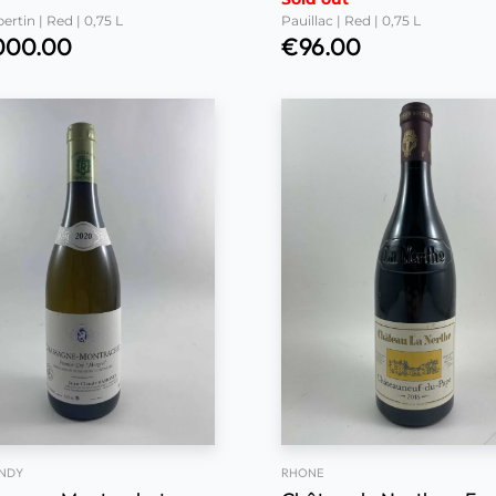
rtin | Red | 0,75 L
Pauillac | Red | 0,75 L
000.00
€
96.00
NDY
RHONE