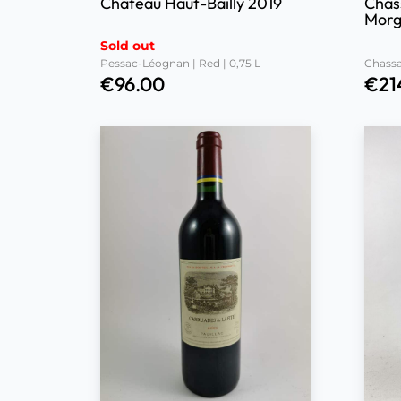
Château Haut-Bailly 2019
Chas
Morg
2019
Sold out
Pessac-Léognan | Red | 0,75 L
Chassa
€
96.00
€
21