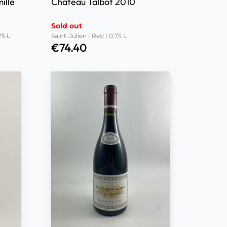
ille
Château Talbot 2010
Sold out
75 L
Saint-Julien | Red | 0,75 L
€
74.40