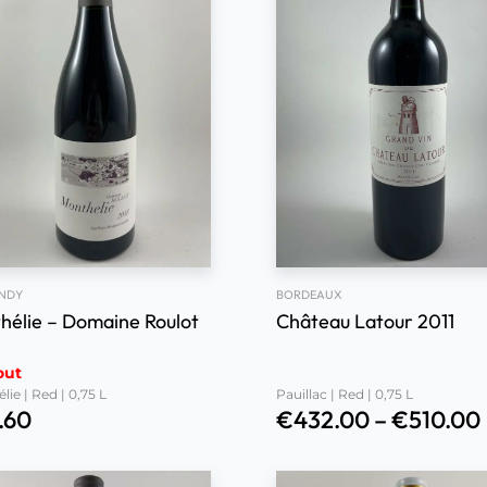
NDY
BORDEAUX
hélie – Domaine Roulot
Château Latour 2011
out
ie | Red | 0,75 L
Pauillac | Red | 0,75 L
.60
€
432.00
–
€
510.00