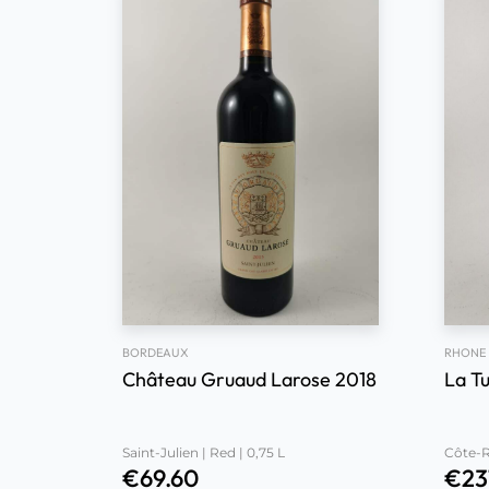
BORDEAUX
RHONE
Château Gruaud Larose 2018
La T
Saint-Julien | Red | 0,75 L
Côte-Rô
€
69.60
€
23