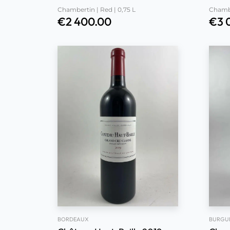
Chambertin | Red | 0,75 L
Chambe
€
2 400.00
€
3 
BORDEAUX
BURGU