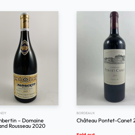
NDY
BORDEAUX
bertin – Domaine
Château Pontet-Canet 
nd Rousseau 2020
Sold out