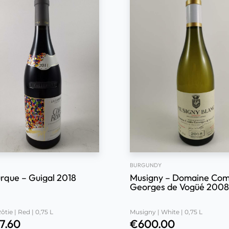
BURGUNDY
urque – Guigal 2018
Musigny – Domaine Co
Georges de Vogüé 2008
tie | Red | 0,75 L
Musigny | White | 0,75 L
7.60
€
600.00